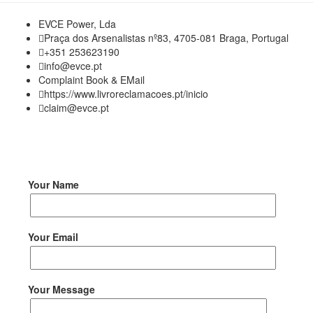
EVCE Power, Lda
Praça dos Arsenalistas nº83, 4705-081 Braga, Portugal
+351 253623190
info@evce.pt
Complaint Book & EMail
https://www.livroreclamacoes.pt/inicio
claim@evce.pt
Your Name
Your Email
Your Message